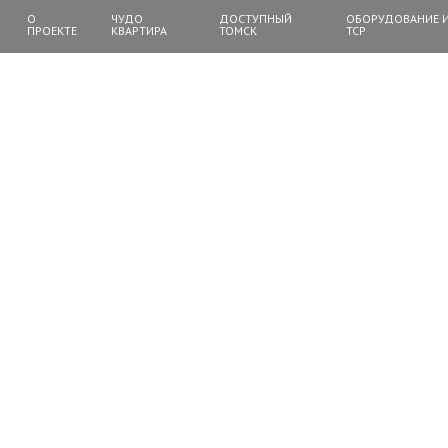
О
ЧУДО
ДОСТУПНЫЙ
ОБОРУДОВАНИЕ 
ПРОЕКТЕ
КВАРТИРА
ТОМСК
ТСР